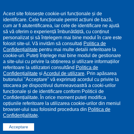
Acest site folosește cookie-uri funcționale și de
identificare. Cele funcționale permit acțiuni de bază,
cum ar fi atutentificarea, iar cele de identificare ne ajută
să vă oferim o experiență îmbunătățită, cu conținut
personalizat și să înțelegem mai bine modul în care este
folosit site-ul. Vă invităm să consultați
Politica de
Confidențialitate
pentru mai multe detalii referitoare la
cookie-uri. Puteți înțelege mai bine modul de gestionare
a site-ului cu privire la obținerea și utilizare informațiilor
referitoare la utilizatori consultând
Politica de
Confidențialitate
și
Acordul de utilizare
. Prin apăsarea
butonului "Acceptare" vă exprimați acordul cu privire la
stocarea pe dispozitivul dumneavoastră a cooki-urilor
funcționale și de identificare conform Politicii de
Confidențialitate. În orice moment puteți modifica
opțiunile referitoare la utilizarea cookie-urilor din meniul
browser-ului sau folosind procedura din
Politica de
Confidențialitate
.
Acceptare