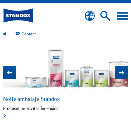
Contact
Noile ambalaje Standox
S
Produsul protrivit la îndemână.
C