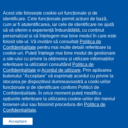
Acest site folosește cookie-uri funcționale și de
identificare. Cele funcționale permit acțiuni de bază,
cum ar fi atutentificarea, iar cele de identificare ne ajută
să vă oferim o experiență îmbunătățită, cu conținut
personalizat și să înțelegem mai bine modul în care este
folosit site-ul. Vă invităm să consultați
Politica de
Confidențialitate
pentru mai multe detalii referitoare la
cookie-uri. Puteți înțelege mai bine modul de gestionare
a site-ului cu privire la obținerea și utilizare informațiilor
referitoare la utilizatori consultând
Politica de
Confidențialitate
și
Acordul de utilizare
. Prin apăsarea
butonului "Acceptare" vă exprimați acordul cu privire la
stocarea pe dispozitivul dumneavoastră a cooki-urilor
funcționale și de identificare conform Politicii de
Confidențialitate. În orice moment puteți modifica
opțiunile referitoare la utilizarea cookie-urilor din meniul
browser-ului sau folosind procedura din
Politica de
Confidențialitate
.
Acceptare