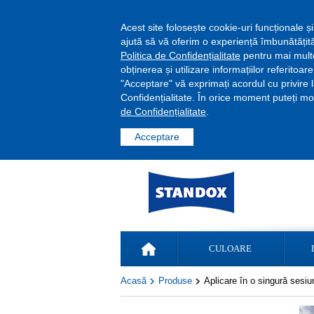
Acest site folosește cookie-uri funcționale și
ajută să vă oferim o experiență îmbunătățită
Politica de Confidențialitate
pentru mai multe 
obținerea și utilizare informațiilor referitoar
"Acceptare" vă exprimați acordul cu privire l
Confidențialitate. În orice moment puteți mod
de Confidențialitate
.
Acceptare
CULOARE
Acasă
Produse
Aplicare în o singură sesiu