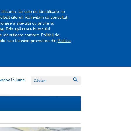
tificarea, iar cele de identificare ne
osit site-ul. Vă invităm să consultați
onare a site-ului cu privire la
re
. Prin apăsarea butonului
 identificare conform Politicii de
r-ului sau folosind procedura din
Politica
Caută
andox în lume
Caută