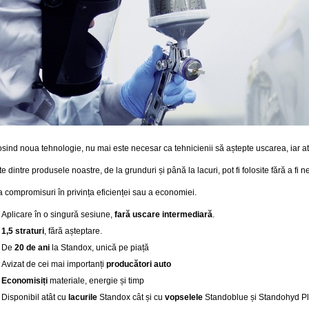
osind noua tehnologie, nu mai este necesar ca tehnicienii să aștepte uscarea, iar at
e dintre produsele noastre, de la grunduri și până la lacuri, pot fi folosite fără a fi
a compromisuri în privința eficienței sau a economiei.
Aplicare în o singură sesiune,
fară uscare intermediară
.
1,5 straturi
, fără așteptare.
De
20 de ani
la Standox, unică pe piață
Avizat de cei mai importanți
producători auto
Economisiți
materiale, energie și timp
Disponibil atât cu
lacurile
Standox cât și cu
vopselele
Standoblue și Standohyd P